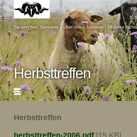
KO
Sie sind hier:
Startseite
»
Über uns
»
Jubiläum - 10 Jahre Arch
Herbsttreffen
Herbsttreffen
herbsttreffen-2006.pdf
[15 KB]