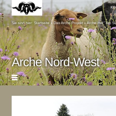
KO
Sie sind hier:
Startseite
»
Das Arche Projekt
»
Arche-Hof "Am S
Arche Nord-West