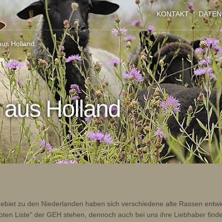
KONTAKT
DATE
us Holland
 aus Holland
biet zu den Niederlanden haben sich verschiedene alte Rassen entwick
oten Liste" der GEH stehen, dennoch auch bei uns ihre Liebhaber find