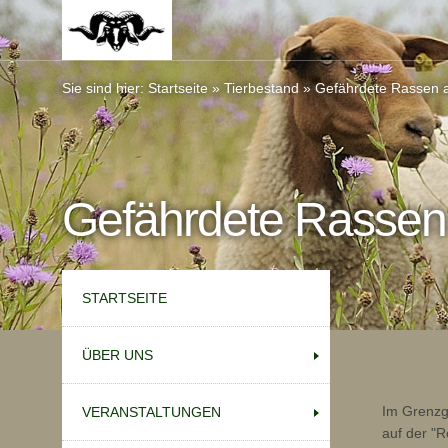
Sie sind hier:
Startseite
»
Tierbestand
»
Gefährdete Rassen a
Gefährdete Rassen
STARTSEITE
ÜBER UNS
Im Grenzge
VERANSTALTUNGEN
auf der "R