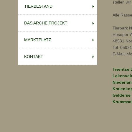
stellen wi
TIERBESTAND
Alle Rass
DAS ARCHE PROJEKT
Tierpark
Heseper 
MARKTPLATZ
48531 No
Tel: 0592
E-Mail:in
KONTAKT
Twentse 
Lakenvel
Niederlä
Kraienko
Gelderse
Krummsc